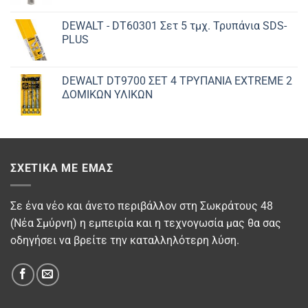
DEWALT - DT60301 Σετ 5 τμχ. Τρυπάνια SDS-
PLUS
DEWALT DT9700 ΣET 4 ΤΡΥΠΑΝΙΑ EXTREME 2
ΔΟΜΙΚΩΝ ΥΛΙΚΩΝ
ΣΧΕΤΙΚΆ ΜΕ ΕΜΆΣ
Σε ένα νέο και άνετο περιβάλλον στη Σωκράτους 48
(Νέα Σμύρνη) η εμπειρία και η τεχνογωσία μας θα σας
οδηγήσει να βρείτε την καταλληλότερη λύση.