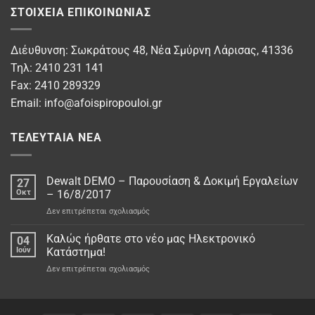
ΣΤΟΙΧΕΊΑ ΕΠΙΚΟΙΝΩΝΊΑΣ
Διέυθυνση: Σωκράτους 48, Νέα Σμύρνη Λάρισας, 41336
Τηλ: 2410 231 141
Fax: 2410 289329
Email:
info@afoispiropouloi.gr
ΤΕΛΕΥΤΑΊΑ ΝΈΑ
Dewalt DEMO – Παρουσίαση & Δοκιμή Εργαλείων
27
Οκτ
– 16/8/2017
στο
Δεν επιτρέπεται σχολιασμός
Dewalt
DEMO
Καλώς ήρθατε στο νέo μας Ηλεκτρονικό
04
–
Ιούν
Κατάστημα!
Παρουσίαση
στο
Δεν επιτρέπεται σχολιασμός
&
Καλώς
Δοκιμή
ήρθατε
Εργαλείων
στο
–