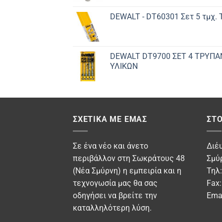
DEWALT - DT60301 Σετ 5 τμχ.
DEWALT DT9700 ΣET 4 ΤΡΥΠΑ
ΥΛΙΚΩΝ
ΣΧΕΤΙΚΆ ΜΕ ΕΜΆΣ
ΣΤΟ
Σε ένα νέο και άνετο
Διέ
περιβάλλον στη Σωκράτους 48
Σμύ
(Νέα Σμύρνη) η εμπειρία και η
Τηλ
τεχνογωσία μας θα σας
Fax
οδηγήσει να βρείτε την
Ema
καταλληλότερη λύση.