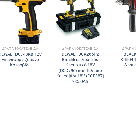
ΔΡΑΠΑΝΟΚΑΤΣΆΒΙΔΑ
ΔΡΑΠΑΝΟΚΑΤΣΆΒΙΔΑ
ΔΡΑΠΑΝ
DEWALT DC743KB 12V
DEWALT DCK266P2
BLACK
Επαναφορτιζόμενο
Brushless Δραπ/δο
KR504R
Κατσαβίδι
Kρουστικό 18V
Δράπα
(DCD796) και Παλμικό
Kατσαβίδι 18V (DCF887)
2×5.0Ah