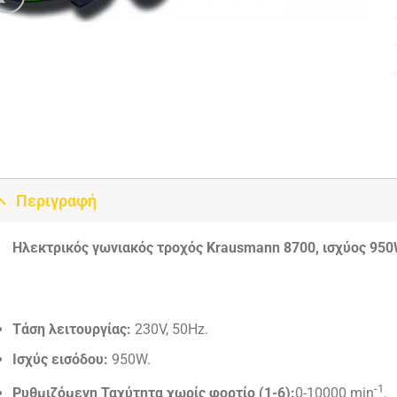
Περιγραφή
Ηλεκτρικός γωνιακός τροχός Krausmann 8700, ισχύος 950
Τάση λειτουργίας:
230V, 50Hz.
Ισχύς εισόδου:
950W.
-1
Ρυθμιζόμενη Ταχύτητα χωρίς φορτίο (1-6):
0-10000 min
.