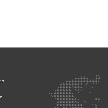
017
ο
walt
EMO
έo
ρουσίαση