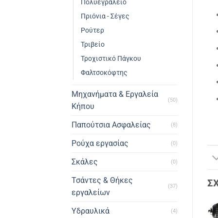
Πολυεγραλείο
Πριόνια - Σέγες
Ρούτερ
Τριβείο
Τροχιστικό Πάγκου
Φαλτσοκόφτης
Μηχανήματα & Εργαλεία
(50)
Κήπου
Παπούτσια Ασφαλείας
(8)
Ρούχα εργασίας
(0)
Σκάλες
(0)
Τσάντες & Θήκες
Σ
(37)
εργαλείων
Υδραυλικά
(4)