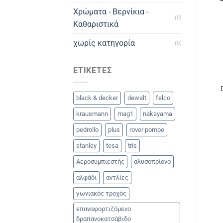
Χρώματα - Βερνίκια -
(0)
Καθαριστικά
χωρίς κατηγορία
(0)
ΕΤΙΚΈΤΕΣ
black & decker
dewalt
felco
krausmann
mag1
nakayama
pedrollo
plus
rover pompe
stanley
tesa
tris
Αεροσυμπιεστής
αλυσοπρίονο
αλφάδι
αντλίες
γωνιακός τροχός
επαναφορτιζόμενο
δραπανοκατσάβιδο