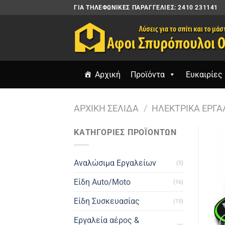
Μετάβαση
ΓΙΑ ΤΗΛΕΦΩΝΙΚΈΣ ΠΑΡΑΓΓΕΛΊΕΣ: 2410 231141
στο
περιεχόμενο
Αρχική
Προϊόντα
Ευκαιρίες 
ΑΡΧΙΚΉ ΣΕΛΊΔΑ
/
ΗΛΕΚΤΡΙΚΆ ΕΡΓΑ
ΚΑΤΗΓΟΡΙΕΣ ΠΡΟΪΟΝΤΩΝ
Αναλώσιμα Εργαλείων
(5)
Είδη Auto/Moto
(16)
Είδη Συσκευασίας
(15)
Εργαλεία αέρος &