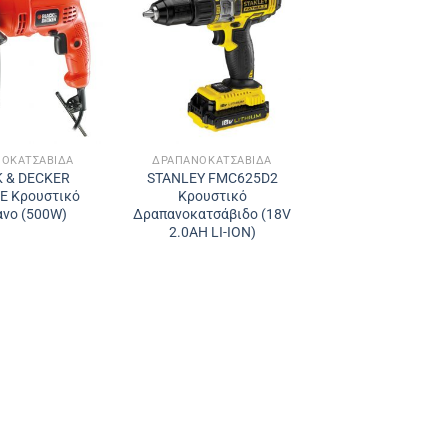
ΟΚΑΤΣΆΒΙΔΑ
ΔΡΑΠΑΝΟΚΑΤΣΆΒΙΔΑ
 & DECKER
STANLEY FMC625D2
E Κρουστικό
Κρουστικό
νο (500W)
Δραπανοκατσάβιδο (18V
2.0AH LI-ION)