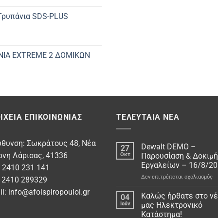
 Τρυπάνια SDS-PLUS
ΝΙΑ EXTREME 2 ΔΟΜΙΚΩΝ
ΙΧΕΊΑ ΕΠΙΚΟΙΝΩΝΊΑΣ
ΤΕΛΕΥΤΑΊΑ ΝΈΑ
υθυνση: Σωκράτους 48, Νέα
Dewalt DEMO –
27
ρνη Λάρισας, 41336
Οκτ
Παρουσίαση & Δοκιμή
Εργαλείων – 16/8/2
: 2410 231 141
στ
Δεν επιτρέπεται σχολιασμός
: 2410 289329
De
il:
info@afoispiropouloi.gr
D
Καλώς ήρθατε στο ν
04
–
Ιούν
μας Ηλεκτρονικό
Πα
Κατάστημα!
&