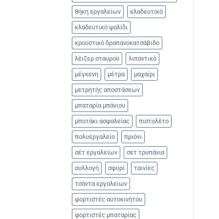
θήκη εργαλείων
κλαδευτικό
κλαδευτικό ψαλίδι
κρουστικό δραπανοκατσάβιδο
λέιζερ σταυρού
λιπαντικό
μέγκενη
μέτρα
μαχαίρι
μετρητής αποστάσεων
μπαταρία μπάνιου
μποτάκι ασφαλείας
πιστολέτο
πολυεργαλείο
πριόνι
σέτ εργαλείων
σετ τρυπάνια
συλλογή
σφυρί
ταινίες
τσάντα εργαλείων
φορτιστές αυτοκινήτου
φορτιστές μπαταρίας