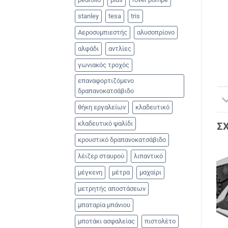
stanley
tesa
tris
Αεροσυμπιεστής
αλυσοπρίονο
αλφάδι
αντλίες
γωνιακός τροχός
επαναφορτιζόμενο
δραπανοκατσάβιδο
θήκη εργαλείων
κλαδευτικό
κλαδευτικό ψαλίδι
Σ
κρουστικό δραπανοκατσάβιδο
λέιζερ σταυρού
λιπαντικό
μέγκενη
μέτρα
μαχαίρι
μετρητής αποστάσεων
μπαταρία μπάνιου
μποτάκι ασφαλείας
πιστολέτο