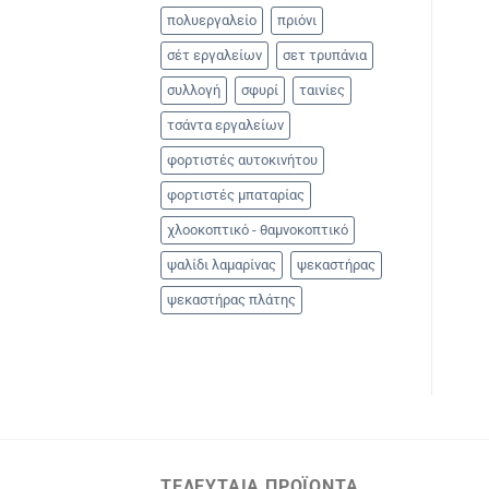
πολυεργαλείο
πριόνι
σέτ εργαλείων
σετ τρυπάνια
συλλογή
σφυρί
ταινίες
τσάντα εργαλείων
φορτιστές αυτοκινήτου
φορτιστές μπαταρίας
χλοοκοπτικό - θαμνοκοπτικό
ψαλίδι λαμαρίνας
ψεκαστήρας
ψεκαστήρας πλάτης
ΤΕΛΕΥΤΑΊΑ ΠΡΟΪΌΝΤΑ