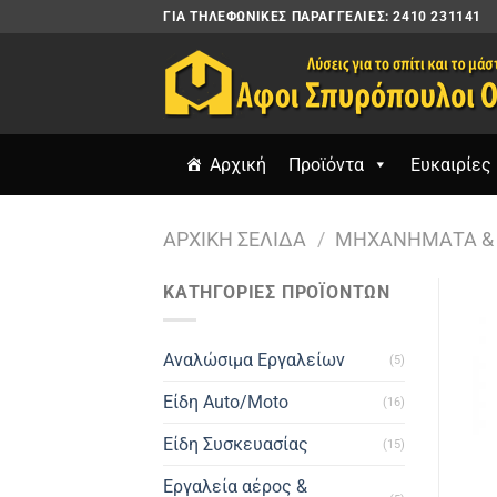
Μετάβαση
ΓΙΑ ΤΗΛΕΦΩΝΙΚΈΣ ΠΑΡΑΓΓΕΛΊΕΣ: 2410 231141
στο
περιεχόμενο
Αρχική
Προϊόντα
Ευκαιρίες 
ΑΡΧΙΚΉ ΣΕΛΊΔΑ
/
ΜΗΧΑΝΉΜΑΤΑ & 
ΚΑΤΗΓΟΡΙΕΣ ΠΡΟΪΟΝΤΩΝ
Αναλώσιμα Εργαλείων
(5)
Είδη Auto/Moto
(16)
Είδη Συσκευασίας
(15)
Εργαλεία αέρος &