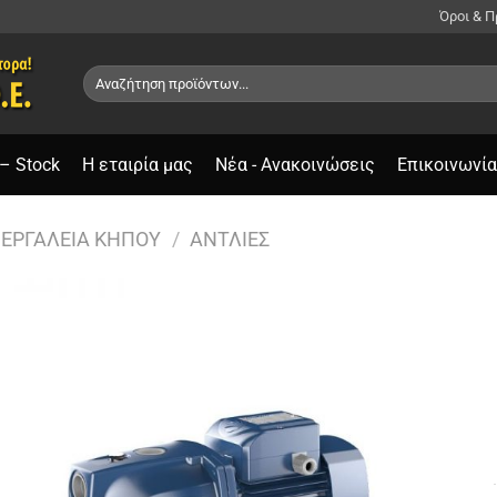
Όροι & 
Αναζήτηση
για:
– Stock
Η εταιρία μας
Νέα - Ανακοινώσεις
Επικοινωνία
ΕΡΓΑΛΕΊΑ ΚΉΠΟΥ
/
ΑΝΤΛΊΕΣ