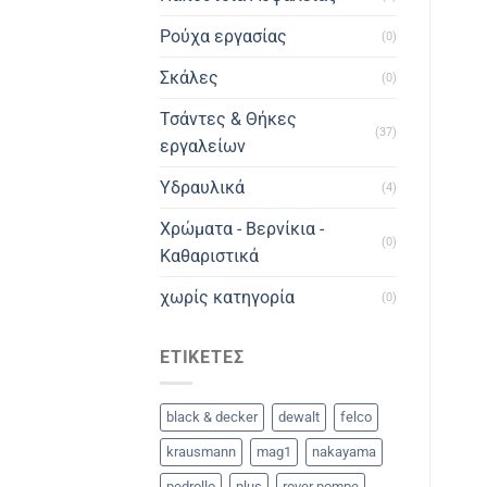
Ρούχα εργασίας
(0)
Σκάλες
(0)
Τσάντες & Θήκες
(37)
εργαλείων
Υδραυλικά
(4)
Χρώματα - Βερνίκια -
(0)
Καθαριστικά
χωρίς κατηγορία
(0)
ΕΤΙΚΈΤΕΣ
black & decker
dewalt
felco
krausmann
mag1
nakayama
pedrollo
plus
rover pompe