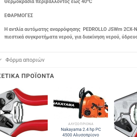
Θερμοκρασία περιβάλλοντος έως 40
C
ΕΦΑΡΜΟΓΕΣ
Η αντλία αυτόματης αναρρόφησης PEDROLLO JSWm 2CX-N ε
πιεστικά συγκροτήματα νερού, για διακίνηση νερού, ύδρευ
Φόρμα αποριών
ΧΕΤΙΚΆ ΠΡΟΪΌΝΤΑ
ΑΛΥΣΟΠΡΊΟΝΑ
Nakayama 2.4 hp PC
4500 Aλυσοπρίονο