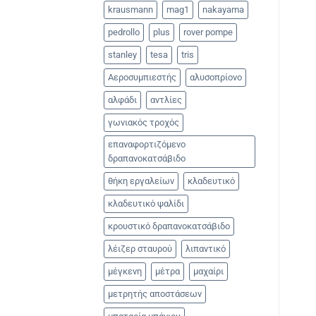
krausmann
mag1
nakayama
pedrollo
plus
rover pompe
stanley
tesa
tris
Αεροσυμπιεστής
αλυσοπρίονο
αλφάδι
αντλίες
γωνιακός τροχός
επαναφορτιζόμενο
δραπανοκατσάβιδο
θήκη εργαλείων
κλαδευτικό
κλαδευτικό ψαλίδι
κρουστικό δραπανοκατσάβιδο
λέιζερ σταυρού
λιπαντικό
μέγκενη
μέτρα
μαχαίρι
μετρητής αποστάσεων