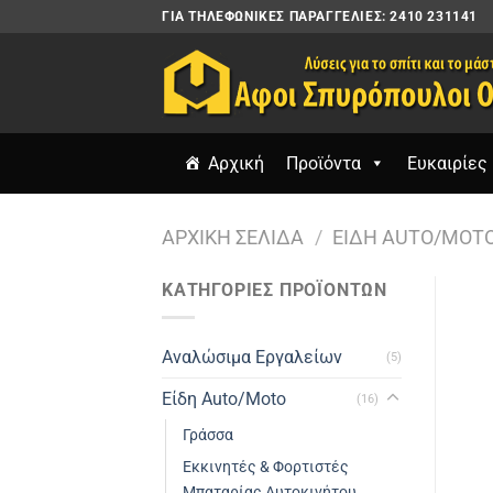
Μετάβαση
ΓΙΑ ΤΗΛΕΦΩΝΙΚΈΣ ΠΑΡΑΓΓΕΛΊΕΣ: 2410 231141
στο
περιεχόμενο
Αρχική
Προϊόντα
Ευκαιρίες 
ΑΡΧΙΚΉ ΣΕΛΊΔΑ
/
ΕΊΔΗ AUTO/MOT
ΚΑΤΗΓΟΡΙΕΣ ΠΡΟΪΟΝΤΩΝ
Αναλώσιμα Εργαλείων
(5)
Είδη Auto/Moto
(16)
Γράσσα
Εκκινητές & Φορτιστές
Μπαταρίας Αυτοκινήτου