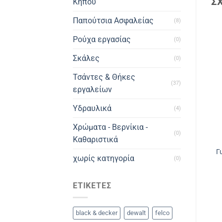
Σ
Κήπου
Παπούτσια Ασφαλείας
(8)
Ρούχα εργασίας
(0)
Σκάλες
(0)
Τσάντες & Θήκες
(37)
εργαλείων
Υδραυλικά
(4)
Χρώματα - Βερνίκια -
(0)
Καθαριστικά
Γ
χωρίς κατηγορία
(0)
ΕΤΙΚΈΤΕΣ
black & decker
dewalt
felco