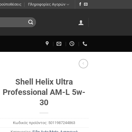
Προϋποθέσεις
Πληροφορίες Αγορών
Shell Helix Ultra
Professional AM-L 5w-
30
Κωδικός προϊόντος:
5011987244863
Κατηγορίες:
Είδη Auto/Moto
,
Λιπαντικά