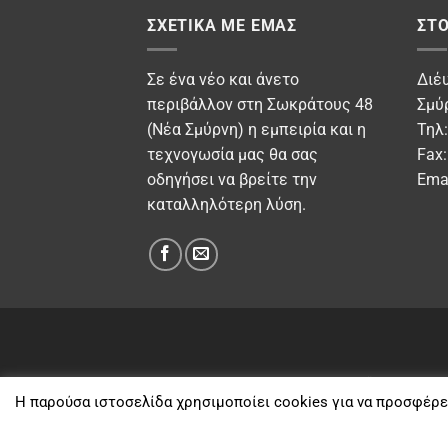
ΣΧΕΤΙΚΆ ΜΕ ΕΜΆΣ
ΣΤΟ
Σε ένα νέο και άνετο
Διέ
περιβάλλον στη Σωκράτους 48
Σμύ
(Νέα Σμύρνη) η εμπειρία και η
Τηλ
τεχνογωσία μας θα σας
Fax
οδηγήσει να βρείτε την
Ema
καταλληλότερη λύση.
ΌΡΟΙ & ΠΡΟΫΠΟΘΈΣΕΙΣ
Η παρούσα ιστοσελίδα χρησιμοποίει cookies για να προσφέρε
2026 © •
Aφοι Σπυρόπουλο