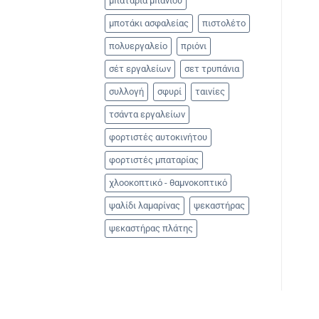
μπαταρία μπάνιου
μποτάκι ασφαλείας
πιστολέτο
πολυεργαλείο
πριόνι
σέτ εργαλείων
σετ τρυπάνια
συλλογή
σφυρί
ταινίες
τσάντα εργαλείων
φορτιστές αυτοκινήτου
φορτιστές μπαταρίας
χλοοκοπτικό - θαμνοκοπτικό
ψαλίδι λαμαρίνας
ψεκαστήρας
ψεκαστήρας πλάτης