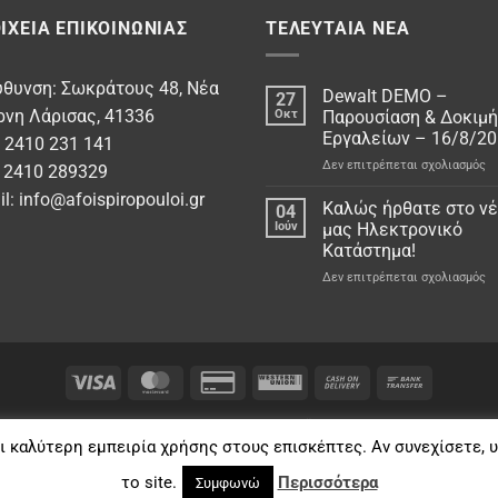
ΙΧΕΊΑ ΕΠΙΚΟΙΝΩΝΊΑΣ
ΤΕΛΕΥΤΑΊΑ ΝΈΑ
υθυνση: Σωκράτους 48, Νέα
Dewalt DEMO –
27
ρνη Λάρισας, 41336
Οκτ
Παρουσίαση & Δοκιμή
Εργαλείων – 16/8/2
: 2410 231 141
στ
Δεν επιτρέπεται σχολιασμός
: 2410 289329
De
il:
info@afoispiropouloi.gr
D
Καλώς ήρθατε στο ν
04
–
Ιούν
μας Ηλεκτρονικό
Πα
Κατάστημα!
&
στ
Δεν επιτρέπεται σχολιασμός
Δο
Κ
Ερ
ήρ
–
στ
16
νέ
μα
Ηλ
Κα
ΕΓΓΎΗΣΗ ΚΑΛΉΣ ΛΕΙΤΟΥΡΓΕΊΑΣ
ΤΙΜΈΣ ΠΡΟΪΌΝΤΩΝ
ΤΡΌΠΟΙ ΑΠΟΣΤΟ
ι καλύτερη εμπειρία χρήσης στους επισκέπτες. Αν συνεχίσετε, 
ι Ο.Ε. • Λύσεις για το σπίτι και το μάστορα!
• Με την επιφύλαξη παν
το site.
Περισσότερα
Συμφωνώ
Κατασκευή ιστοσελίδων:
Χρήστος Δημητρόπουλος