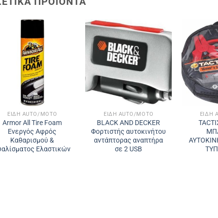
ΧΕΤΙΚΆ ΠΡΟΪΌΝΤΑ
ΕΊΔΗ AUTO/MOTO
ΕΊΔΗ AUTO/MOTO
ΕΊΔΗ 
Armor All Tire Foam
BLACK AND DECKER
TACTI
Ενεργός Αφρός
Φορτιστής αυτοκινήτου
ΜΠ
Καθαρισμού &
αντάπτορας αναπτήρα
ΑΥΤΟΚΙΝ
υαλίσματος Ελαστικών
σε 2 USB
ΤΥΠ