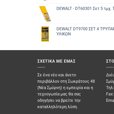
DEWALT - DT60301 Σετ 5 τμχ.
DEWALT DT9700 ΣET 4 ΤΡΥΠΑ
ΥΛΙΚΩΝ
ΣΧΕΤΙΚΆ ΜΕ ΕΜΆΣ
ΣΤΟ
Σε ένα νέο και άνετο
Διέ
περιβάλλον στη Σωκράτους 48
Σμύ
(Νέα Σμύρνη) η εμπειρία και η
Τηλ
τεχνογωσία μας θα σας
Fax
οδηγήσει να βρείτε την
Ema
καταλληλότερη λύση.