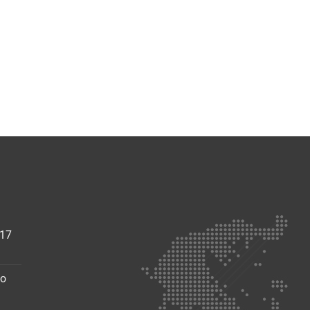
017
ο
walt
EMO
έo
ρουσίαση