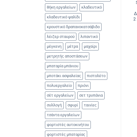
θήκη εργαλείων
κλαδευτικό
Δ
κλαδευτικό ψαλίδι
2
κρουστικό δραπανοκατσάβιδο
λέιζερ σταυρού
λιπαντικό
μέγκενη
μέτρα
μαχαίρι
μετρητής αποστάσεων
μπαταρία μπάνιου
μποτάκι ασφαλείας
πιστολέτο
πολυεργαλείο
πριόνι
σέτ εργαλείων
σετ τρυπάνια
συλλογή
σφυρί
ταινίες
τσάντα εργαλείων
φορτιστές αυτοκινήτου
φορτιστές μπαταρίας