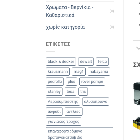
Χρώματα - Βερνίκια -
(0)
Καθαριστικά
χωρίς κατηγορία
(0)
ΕΤΙΚΈΤΕΣ
black & decker
dewalt
felco
Σ
krausmann
mag1
nakayama
pedrollo
plus
rover pompe
stanley
tesa
tris
Αεροσυμπιεστής
αλυσοπρίονο
αλφάδι
αντλίες
γωνιακός τροχός
επαναφορτιζόμενο
δραπανοκατσάβιδο