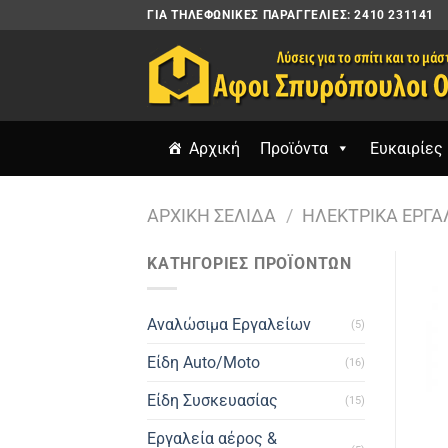
Μετάβαση
ΓΙΑ ΤΗΛΕΦΩΝΙΚΈΣ ΠΑΡΑΓΓΕΛΊΕΣ: 2410 231141
στο
περιεχόμενο
Αρχική
Προϊόντα
Ευκαιρίες 
ΑΡΧΙΚΉ ΣΕΛΊΔΑ
/
ΗΛΕΚΤΡΙΚΆ ΕΡΓΑ
ΚΑΤΗΓΟΡΙΕΣ ΠΡΟΪΟΝΤΩΝ
Αναλώσιμα Εργαλείων
(5)
Είδη Auto/Moto
(16)
Είδη Συσκευασίας
(15)
Εργαλεία αέρος &