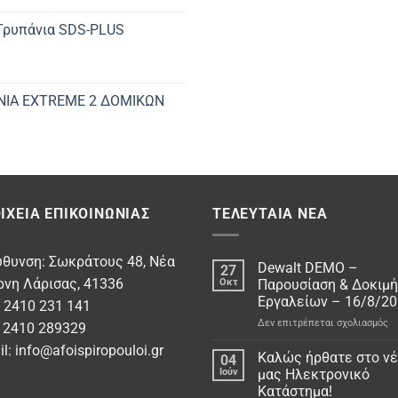
 Τρυπάνια SDS-PLUS
ΝΙΑ EXTREME 2 ΔΟΜΙΚΩΝ
ΙΧΕΊΑ ΕΠΙΚΟΙΝΩΝΊΑΣ
ΤΕΛΕΥΤΑΊΑ ΝΈΑ
υθυνση: Σωκράτους 48, Νέα
Dewalt DEMO –
27
ρνη Λάρισας, 41336
Οκτ
Παρουσίαση & Δοκιμή
Εργαλείων – 16/8/2
: 2410 231 141
στ
Δεν επιτρέπεται σχολιασμός
: 2410 289329
De
il:
info@afoispiropouloi.gr
D
Καλώς ήρθατε στο ν
04
–
Ιούν
μας Ηλεκτρονικό
Πα
Κατάστημα!
&