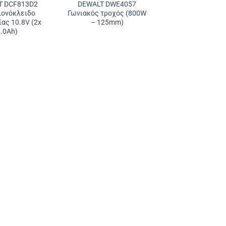
T DCF813D2
DEWALT DWE4057
ονόκλειδο
Γωνιακός τροχός (800W
ας 10.8V (2x
– 125mm)
2.0Αh)