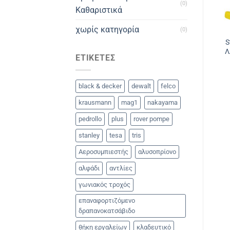
(0)
Καθαριστικά
χωρίς κατηγορία
(0)
S
Λ
ΕΤΙΚΈΤΕΣ
black & decker
dewalt
felco
krausmann
mag1
nakayama
pedrollo
plus
rover pompe
stanley
tesa
tris
Αεροσυμπιεστής
αλυσοπρίονο
αλφάδι
αντλίες
γωνιακός τροχός
επαναφορτιζόμενο
δραπανοκατσάβιδο
θήκη εργαλείων
κλαδευτικό