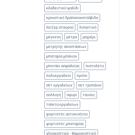
κλαδευτικό ψαλίδι
κρουστικό δραπανοκατσάβιδο
λέιζερ σταυρού
λιπαντικό
μέγκενη
μέτρα
μαχαίρι
μετρητής αποστάσεων
μπαταρία μπάνιου
μποτάκι ασφαλείας
πιστολέτο
πολυεργαλείο
πριόνι
σέτ εργαλείων
σετ τρυπάνια
συλλογή
σφυρί
ταινίες
τσάντα εργαλείων
φορτιστές αυτοκινήτου
φορτιστές μπαταρίας
χλοοκοπτικό - θαμνοκοπτικό