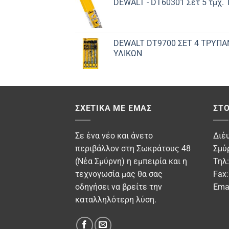
DEWALT - DT60301 Σετ 5 τμχ.
DEWALT DT9700 ΣET 4 ΤΡΥΠΑ
ΥΛΙΚΩΝ
ΣΧΕΤΙΚΆ ΜΕ ΕΜΆΣ
ΣΤΟ
Σε ένα νέο και άνετο
Διέ
περιβάλλον στη Σωκράτους 48
Σμύ
(Νέα Σμύρνη) η εμπειρία και η
Τηλ
τεχνογωσία μας θα σας
Fax
οδηγήσει να βρείτε την
Ema
καταλληλότερη λύση.