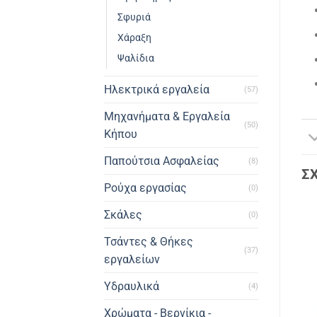
Σφυριά
Χάραξη
Ψαλίδια
Ηλεκτρικά εργαλεία
(57)
Μηχανήματα & Εργαλεία
(50)
Κήπου
Παπούτσια Ασφαλείας
(8)
Σ
Ρούχα εργασίας
(0)
Σκάλες
(0)
Τσάντες & Θήκες
(37)
εργαλείων
Υδραυλικά
(4)
Χρώματα - Βερνίκια -