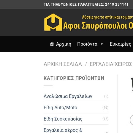
Μετάβαση
ΓΙΑ ΤΗΛΕΦΩΝΙΚΈΣ ΠΑΡΑΓΓΕΛΊΕΣ: 2410 231141
στο
περιεχόμενο
Αρχική
Προϊόντα
Ευκαιρίες 
ΑΡΧΙΚΉ ΣΕΛΊΔΑ
/
ΕΡΓΑΛΕΊΑ ΧΕΙΡΌΣ
ΚΑΤΗΓΟΡΙΕΣ ΠΡΟΪΟΝΤΩΝ
Αναλώσιμα Εργαλείων
(5)
Είδη Auto/Moto
(16)
Είδη Συσκευασίας
(15)
Εργαλεία αέρος &