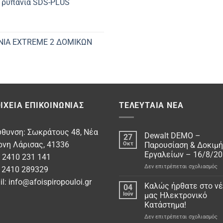
 Τρυπάνια SDS-PLUS
ΝΙΑ EXTREME 2 ΔΟΜΙΚΩΝ
ΙΧΕΊΑ ΕΠΙΚΟΙΝΩΝΊΑΣ
ΤΕΛΕΥΤΑΊΑ ΝΈΑ
υθυνση: Σωκράτους 48, Νέα
Dewalt DEMO –
27
ρνη Λάρισας, 41336
Οκτ
Παρουσίαση & Δοκιμή
Εργαλείων – 16/8/2
: 2410 231 141
στ
Δεν επιτρέπεται σχολιασμός
: 2410 289329
De
il:
info@afoispiropouloi.gr
D
Καλώς ήρθατε στο ν
04
–
Ιούν
μας Ηλεκτρονικό
Πα
Κατάστημα!
&
στ
Δεν επιτρέπεται σχολιασμός
Δο