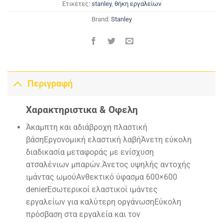
Ετικέτες:
stanley
,
θήκη εργαλείων
Brand:
Stanley
Περιγραφή
Χαρακτηριστικα & Οφελη
Άκαμπτη και αδιάβροχη πλαστική
βάσηΕργονομική ελαστική λαβήΆνετη εύκολη
διαδικασία μεταφοράς με ενίσχυση
ατσαλένιων μπαρών.Άνετος υψηλής αντοχής
ιμάντας ωμούΑνθεκτικό ύφασμα 600×600
denierΕσωτερικοί ελαστικοί ιμάντες
εργαλείων για καλύτερη οργάνωσηΕύκολη
πρόσβαση στα εργαλεία και τον