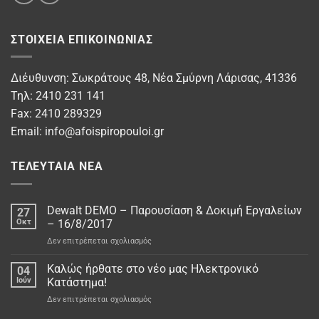
ΣΤΟΙΧΕΊΑ ΕΠΙΚΟΙΝΩΝΊΑΣ
Διέυθυνση: Σωκράτους 48, Νέα Σμύρνη Λάρισας, 41336
Τηλ: 2410 231 141
Fax: 2410 289329
Email:
info@afoispiropouloi.gr
ΤΕΛΕΥΤΑΊΑ ΝΈΑ
Dewalt DEMO – Παρουσίαση & Δοκιμή Εργαλείων
27
Οκτ
– 16/8/2017
στο
Δεν επιτρέπεται σχολιασμός
Dewalt
DEMO
Καλώς ήρθατε στο νέo μας Ηλεκτρονικό
04
–
Ιούν
Κατάστημα!
Παρουσίαση
στο
Δεν επιτρέπεται σχολιασμός
&
Καλώς
Δοκιμή