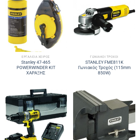
ΕΡΓΑΛΕΊΑ ΧΕΙΡΌΣ
ΓΩΝΙΑΚΟΊ ΤΡΟΧΟΊ
Stanley 47-465
STANLEY FME811K
POWERWINDER ΚΙΤ
Γωνιακός Τροχός (115mm
ΧΑΡΑΞΗΣ
850W)