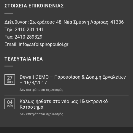
ΣΤΟΙΧΕΊΑ ΕΠΙΚΟΙΝΩΝΊΑΣ
Διέυθυνση: Σωκράτους 48, Νέα Σμύρνη Λάρισας, 41336
Τηλ: 2410 231 141
Fax: 2410 289329
Email:
info@afoispiropouloi.gr
ΤΕΛΕΥΤΑΊΑ ΝΈΑ
Dewalt DEMO – Παρουσίαση & Δοκιμή Εργαλείων
27
Οκτ
– 16/8/2017
στο
Δεν επιτρέπεται σχολιασμός
Dewalt
DEMO
Καλώς ήρθατε στο νέo μας Ηλεκτρονικό
04
–
Ιούν
Κατάστημα!
Παρουσίαση
στο
Δεν επιτρέπεται σχολιασμός
&
Καλώς
Δοκιμή
ήρθατε
Εργαλείων
στο
–