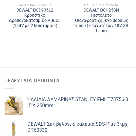
ΗΛΕΚΤΡΙΚΆ ΕΡΓΑΛΕΊΑ
ΗΛΕΚΤΡΙΚΆ ΕΡΓΑΛΕΊΑ
DEWALT DCD935L2
DEWALT DCH253N
Κρουστικό
Πιστολέτο
Δραπανοκατσάβιδο Λιθίου
επαναφορτιζόμενο βαρέως
(144V με 2 Μπαταρίες)
τύπου (3 ταχυτήτων 18V XR
Li-on)
ΤΕΛΕΥΤΑΊΑ ΠΡΟΪΌΝΤΑ
ΨΑΛΙΔΙΑ ΛΑΜΑΡΙΝΑΣ STANLEY FMHT73756-0
ΙΣΙΑ 250mm
DEWALT Σετ βελόνι & καλέμια SDS-Plus 3τμχ
DT60330