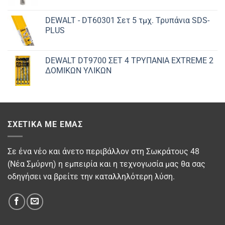
DEWALT - DT60301 Σετ 5 τμχ. Τρυπάνια SDS-
PLUS
DEWALT DT9700 ΣET 4 ΤΡΥΠΑΝΙΑ EXTREME 2
ΔΟΜΙΚΩΝ ΥΛΙΚΩΝ
ΣΧΕΤΙΚΆ ΜΕ ΕΜΆΣ
Σε ένα νέο και άνετο περιβάλλον στη Σωκράτους 48
(Νέα Σμύρνη) η εμπειρία και η τεχνογωσία μας θα σας
οδηγήσει να βρείτε την καταλληλότερη λύση.