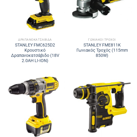
ΔΡΑΠΑΝΟΚΑΤΣΆΒΙΔΑ
ΓΩΝΙΑΚΟΊ ΤΡΟΧΟΊ
STANLEY FMC625D2
STANLEY FME811K
Κρουστικό
Γωνιακός Τροχός (115mm
Δραπανοκατσάβιδο (18V
850W)
2.0AH LI-ION)