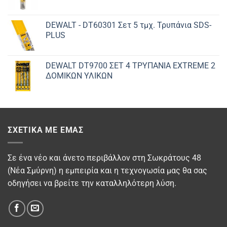
DEWALT - DT60301 Σετ 5 τμχ. Τρυπάνια SDS-
PLUS
DEWALT DT9700 ΣET 4 ΤΡΥΠΑΝΙΑ EXTREME 2
ΔΟΜΙΚΩΝ ΥΛΙΚΩΝ
ΣΧΕΤΙΚΆ ΜΕ ΕΜΆΣ
Σε ένα νέο και άνετο περιβάλλον στη Σωκράτους 48
(Νέα Σμύρνη) η εμπειρία και η τεχνογωσία μας θα σας
οδηγήσει να βρείτε την καταλληλότερη λύση.