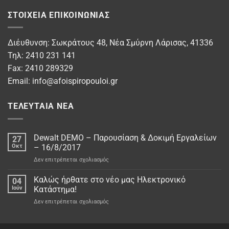
ΣΤΟΙΧΕΊΑ ΕΠΙΚΟΙΝΩΝΊΑΣ
Διέυθυνση: Σωκράτους 48, Νέα Σμύρνη Λάρισας, 41336
Τηλ: 2410 231 141
Fax: 2410 289329
Email:
info@afoispiropouloi.gr
ΤΕΛΕΥΤΑΊΑ ΝΈΑ
Dewalt DEMO – Παρουσίαση & Δοκιμή Εργαλείων
27
Οκτ
– 16/8/2017
στο
Δεν επιτρέπεται σχολιασμός
Dewalt
DEMO
Καλώς ήρθατε στο νέo μας Ηλεκτρονικό
04
–
Ιούν
Κατάστημα!
Παρουσίαση
στο
Δεν επιτρέπεται σχολιασμός
&
Καλώς
Δοκιμή
ήρθατε
Εργαλείων
στο
–