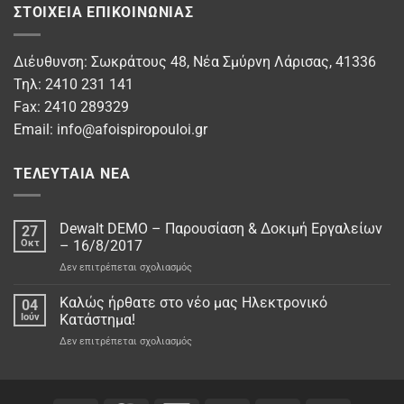
ΣΤΟΙΧΕΊΑ ΕΠΙΚΟΙΝΩΝΊΑΣ
Διέυθυνση: Σωκράτους 48, Νέα Σμύρνη Λάρισας, 41336
Τηλ: 2410 231 141
Fax: 2410 289329
Email:
info@afoispiropouloi.gr
ΤΕΛΕΥΤΑΊΑ ΝΈΑ
Dewalt DEMO – Παρουσίαση & Δοκιμή Εργαλείων
27
Οκτ
– 16/8/2017
στο
Δεν επιτρέπεται σχολιασμός
Dewalt
DEMO
Καλώς ήρθατε στο νέo μας Ηλεκτρονικό
04
–
Ιούν
Κατάστημα!
Παρουσίαση
στο
Δεν επιτρέπεται σχολιασμός
&
Καλώς
Δοκιμή
ήρθατε
Εργαλείων
στο
–
νέo