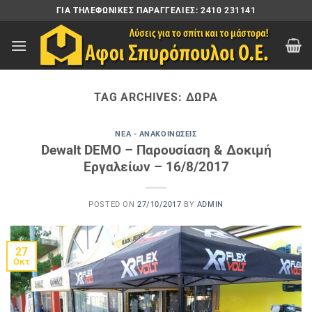
Μετάβαση
ΓΙΑ ΤΗΛΕΦΩΝΙΚΈΣ ΠΑΡΑΓΓΕΛΊΕΣ: 2410 231141
στο
περιεχόμενο
TAG ARCHIVES:
ΔΏΡΑ
ΝΈΑ - ΑΝΑΚΟΙΝΏΣΕΙΣ
Dewalt DEMO – Παρουσίαση & Δοκιμή
Εργαλείων – 16/8/2017
POSTED ON
27/10/2017
BY
ADMIN
27
Οκτ