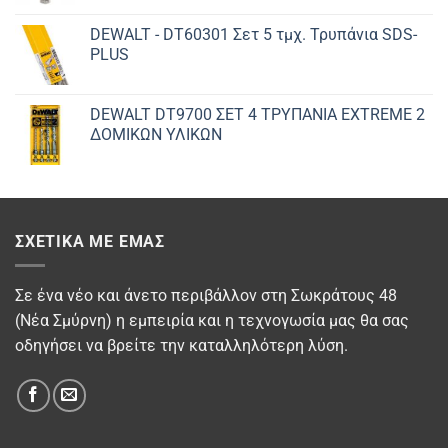
DEWALT - DT60301 Σετ 5 τμχ. Τρυπάνια SDS-
PLUS
DEWALT DT9700 ΣET 4 ΤΡΥΠΑΝΙΑ EXTREME 2
ΔΟΜΙΚΩΝ ΥΛΙΚΩΝ
ΣΧΕΤΙΚΆ ΜΕ ΕΜΆΣ
Σε ένα νέο και άνετο περιβάλλον στη Σωκράτους 48
(Νέα Σμύρνη) η εμπειρία και η τεχνογωσία μας θα σας
οδηγήσει να βρείτε την καταλληλότερη λύση.