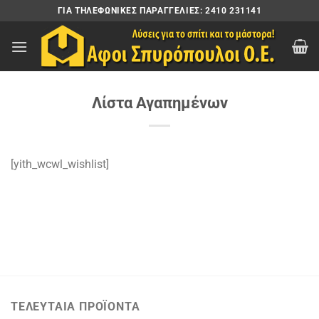
Μετάβαση
ΓΙΑ ΤΗΛΕΦΩΝΙΚΈΣ ΠΑΡΑΓΓΕΛΊΕΣ: 2410 231141
στο
περιεχόμενο
Λίστα Αγαπημένων
[yith_wcwl_wishlist]
ΤΕΛΕΥΤΑΊΑ ΠΡΟΪΌΝΤΑ