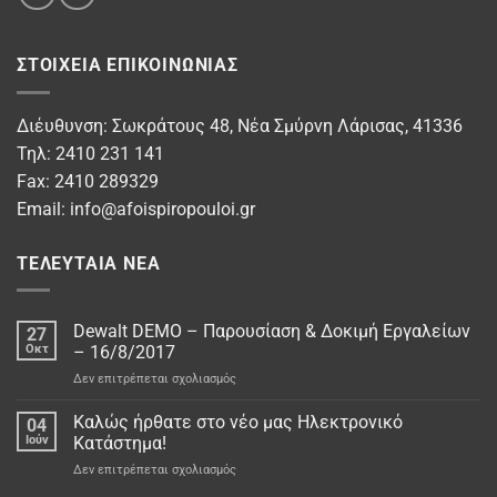
ΣΤΟΙΧΕΊΑ ΕΠΙΚΟΙΝΩΝΊΑΣ
Διέυθυνση: Σωκράτους 48, Νέα Σμύρνη Λάρισας, 41336
Τηλ: 2410 231 141
Fax: 2410 289329
Email:
info@afoispiropouloi.gr
ΤΕΛΕΥΤΑΊΑ ΝΈΑ
Dewalt DEMO – Παρουσίαση & Δοκιμή Εργαλείων
27
Οκτ
– 16/8/2017
στο
Δεν επιτρέπεται σχολιασμός
Dewalt
DEMO
Καλώς ήρθατε στο νέo μας Ηλεκτρονικό
04
–
Ιούν
Κατάστημα!
Παρουσίαση
στο
Δεν επιτρέπεται σχολιασμός
&
Καλώς
Δοκιμή