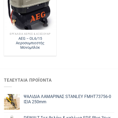
ΕΡΓΑΛΕΊΑ ΑΈΡΟΣ & ΑΞΕΣΟΥΆΡ
AEG – OL6/15
Αεροσυμπιεστής
Μονομπλόκ
ΤΕΛΕΥΤΑΊΑ ΠΡΟΪΌΝΤΑ
ΨΑΛΙΔΙΑ ΛΑΜΑΡΙΝΑΣ STANLEY FMHT73756-0
ΙΣΙΑ 250mm
DEWALT Σετ βελόνι & καλέμια SDS-Plus 3τμχ