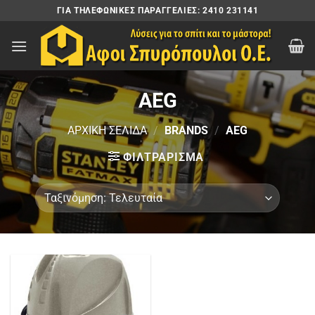
Μετάβαση
ΓΙΑ ΤΗΛΕΦΩΝΙΚΈΣ ΠΑΡΑΓΓΕΛΊΕΣ: 2410 231141
στο
περιεχόμενο
AEG
ΑΡΧΙΚΉ ΣΕΛΊΔΑ
/
BRANDS
/
AEG
ΦΙΛΤΡΆΡΙΣΜΑ