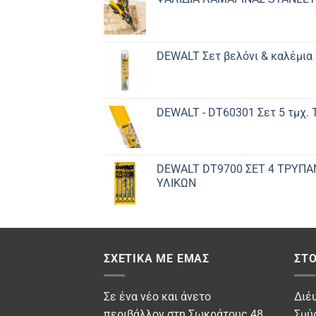
DEWALT Σετ βελόνι & καλέμια
DEWALT - DT60301 Σετ 5 τμχ.
DEWALT DT9700 ΣET 4 ΤΡΥΠΑ
ΥΛΙΚΩΝ
ΣΧΕΤΙΚΆ ΜΕ ΕΜΆΣ
ΣΤΟ
Σε ένα νέο και άνετο
Διέ
περιβάλλον στη Σωκράτους 48
Σμύ