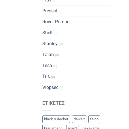
(0)
Pressol
(0)
Rover Pompe
(0)
Shell
(0)
Stanley
(0)
Talan
(0)
Tesa
(0)
Tris
(0)
Viopsec
(0)
ΕΤΙΚΈΤΕΣ
black & decker
dewalt
felco
krausmann
mag1
nakayama