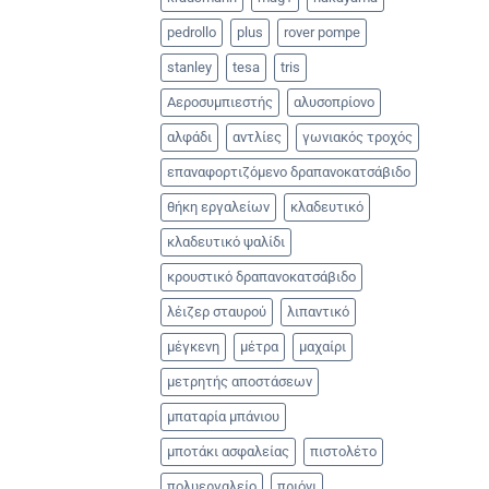
pedrollo
plus
rover pompe
stanley
tesa
tris
Αεροσυμπιεστής
αλυσοπρίονο
αλφάδι
αντλίες
γωνιακός τροχός
επαναφορτιζόμενο δραπανοκατσάβιδο
θήκη εργαλείων
κλαδευτικό
κλαδευτικό ψαλίδι
κρουστικό δραπανοκατσάβιδο
λέιζερ σταυρού
λιπαντικό
μέγκενη
μέτρα
μαχαίρι
μετρητής αποστάσεων
μπαταρία μπάνιου
μποτάκι ασφαλείας
πιστολέτο
πολυεργαλείο
πριόνι