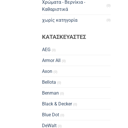
Χρώματα - Βερνίκια -
(0)
Καθαριστικά
χωρίς κατηγορία
(0)
ΚΑΤΑΣΚΕΥΑΣΤΕΣ
AEG
(0)
Armor All
(0)
Axon
(0)
Bellota
(0)
Benman
(0)
Black & Decker
(0)
Blue Dot
(0)
DeWalt
(0)