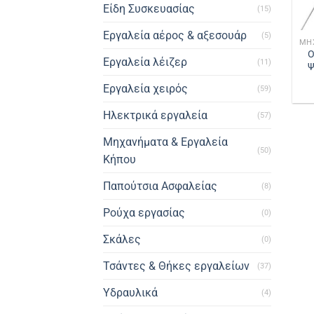
Είδη Συσκευασίας
(15)
Εργαλεία αέρος & αξεσουάρ
(5)
O
Εργαλεία λέιζερ
(11)
Ψ
Εργαλεία χειρός
(59)
Ηλεκτρικά εργαλεία
(57)
Μηχανήματα & Εργαλεία
(50)
Κήπου
Παπούτσια Ασφαλείας
(8)
Ρούχα εργασίας
(0)
Σκάλες
(0)
Τσάντες & Θήκες εργαλείων
(37)
Υδραυλικά
(4)