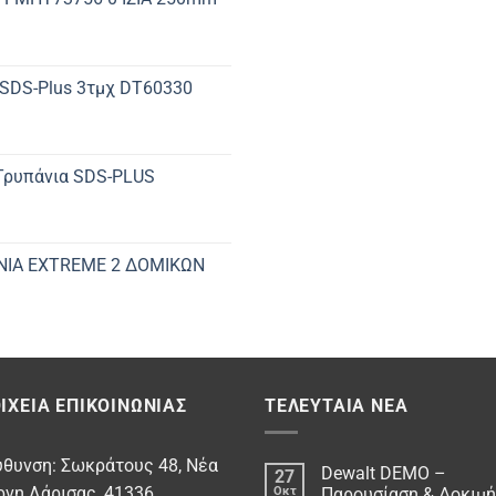
 SDS-Plus 3τμχ DT60330
 Τρυπάνια SDS-PLUS
ΝΙΑ EXTREME 2 ΔΟΜΙΚΩΝ
ΙΧΕΊΑ ΕΠΙΚΟΙΝΩΝΊΑΣ
ΤΕΛΕΥΤΑΊΑ ΝΈΑ
υθυνση: Σωκράτους 48, Νέα
Dewalt DEMO –
27
ρνη Λάρισας, 41336
Οκτ
Παρουσίαση & Δοκιμή