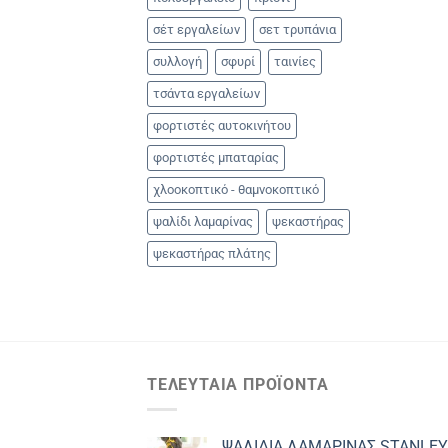
σέτ εργαλείων
σετ τρυπάνια
συλλογή
σφυρί
ταινίες
τσάντα εργαλείων
φορτιστές αυτοκινήτου
φορτιστές μπαταρίας
χλοοκοπτικό - θαμνοκοπτικό
ψαλίδι λαμαρίνας
ψεκαστήρας
ψεκαστήρας πλάτης
ΤΕΛΕΥΤΑΊΑ ΠΡΟΪΌΝΤΑ
ΨΑΛΙΔΙΑ ΛΑΜΑΡΙΝΑΣ STANLEY