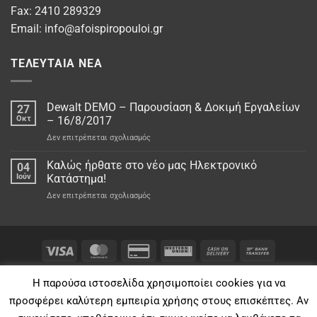
Fax: 2410 289329
Email:
info@afoispiropouloi.gr
ΤΕΛΕΥΤΑΊΑ ΝΈΑ
Dewalt DEMO – Παρουσίαση & Δοκιμή Εργαλείων
27
Οκτ
– 16/8/2017
στο
Δεν επιτρέπεται σχολιασμός
Dewalt
DEMO
Καλώς ήρθατε στο νέo μας Ηλεκτρονικό
04
–
Ιούν
Κατάστημα!
Παρουσίαση
στο
Δεν επιτρέπεται σχολιασμός
&
Καλώς
Δοκιμή
ήρθατε
Εργαλείων
στο
–
νέo
16/8/2017
μας
Ηλεκτρονικό
ΌΡΟΙ & ΠΡΟΫΠΟΘΈΣΕΙΣ
ΕΓΓΎΗΣΗ ΚΑΛΉΣ ΛΕΙΤΟΥΡΓΕΊΑΣ
Κατάστημα!
Η παρούσα ιστοσελίδα χρησιμοποίει cookies για να
ΤΙΜΈΣ ΠΡΟΪΌΝΤΩΝ
ΤΡΌΠΟΙ ΑΠΟΣΤΟΛΉΣ
ΤΡΌΠΟΙ ΠΛΗΡΩΜΉΣ
προσφέρει καλύτερη εμπειρία χρήσης στους επισκέπτες. Αν
2026 © •
Aφοι Σπυρόπουλοι Ο.Ε. • Λύσεις για το σπίτι και το