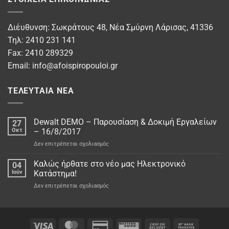
Διέυθυνση: Σωκράτους 48, Νέα Σμύρνη Λάρισας, 41336
Τηλ: 2410 231 141
Fax: 2410 289329
Email:
info@afoispiropouloi.gr
ΤΕΛΕΥΤΑΊΑ ΝΈΑ
Dewalt DEMO – Παρουσίαση & Δοκιμή Εργαλείων
27
Οκτ
– 16/8/2017
στο
Δεν επιτρέπεται σχολιασμός
Dewalt
DEMO
Καλώς ήρθατε στο νέo μας Ηλεκτρονικό
04
–
Ιούν
Κατάστημα!
Παρουσίαση
στο
Δεν επιτρέπεται σχολιασμός
&
Καλώς
Δοκιμή
ήρθατε
Εργαλείων
στο
–
νέo
16/8/2017
μας