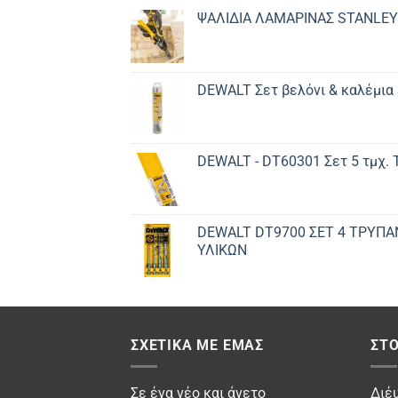
ΨΑΛΙΔΙΑ ΛΑΜΑΡΙΝΑΣ STANLEY
DEWALT Σετ βελόνι & καλέμια
DEWALT - DT60301 Σετ 5 τμχ.
DEWALT DT9700 ΣET 4 ΤΡΥΠΑ
ΥΛΙΚΩΝ
ΣΧΕΤΙΚΆ ΜΕ ΕΜΆΣ
ΣΤΟ
Σε ένα νέο και άνετο
Διέ