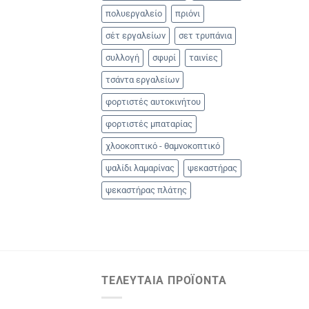
πολυεργαλείο
πριόνι
σέτ εργαλείων
σετ τρυπάνια
συλλογή
σφυρί
ταινίες
τσάντα εργαλείων
φορτιστές αυτοκινήτου
φορτιστές μπαταρίας
χλοοκοπτικό - θαμνοκοπτικό
ψαλίδι λαμαρίνας
ψεκαστήρας
ψεκαστήρας πλάτης
ΤΕΛΕΥΤΑΊΑ ΠΡΟΪΌΝΤΑ