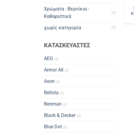
Χρώματα - Βερνίκια -
(0)
Κ
Καθαριστικά
χωρίς κατηγορία
(0)
ΚΑΤΑΣΚΕΥΑΣΤΕΣ
AEG
(0)
Armor All
(0)
Axon
(0)
Bellota
(0)
Benman
(0)
Black & Decker
(0)
Blue Dot
(0)