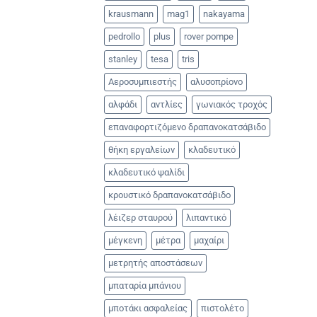
krausmann
mag1
nakayama
pedrollo
plus
rover pompe
stanley
tesa
tris
Αεροσυμπιεστής
αλυσοπρίονο
αλφάδι
αντλίες
γωνιακός τροχός
επαναφορτιζόμενο δραπανοκατσάβιδο
θήκη εργαλείων
κλαδευτικό
κλαδευτικό ψαλίδι
κρουστικό δραπανοκατσάβιδο
λέιζερ σταυρού
λιπαντικό
μέγκενη
μέτρα
μαχαίρι
μετρητής αποστάσεων
μπαταρία μπάνιου
μποτάκι ασφαλείας
πιστολέτο