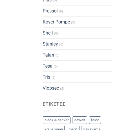
(0)
Pressol
(0)
Rover Pompe
(0)
Shell
(0)
Stanley
(0)
Talan
(0)
Tesa
(0)
Tris
(0)
Viopsec
(0)
ΕΤΙΚΈΤΕΣ
black & decker
dewalt
felco
krausmann
mag1
nakayama