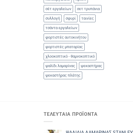
σέτ εργαλείων
σετ τρυπάνια
συλλογή
σφυρί
ταινίες
τσάντα εργαλείων
φορτιστές αυτοκινήτου
φορτιστές μπαταρίας
χλοοκοπτικό - θαμνοκοπτικό
ψαλίδι λαμαρίνας
ψεκαστήρας
ψεκαστήρας πλάτης
ΤΕΛΕΥΤΑΊΑ ΠΡΟΪΌΝΤΑ
ΨΑΛΙΔΙΑ ΛΑΜΑΡΙΝΑΣ STANLEY