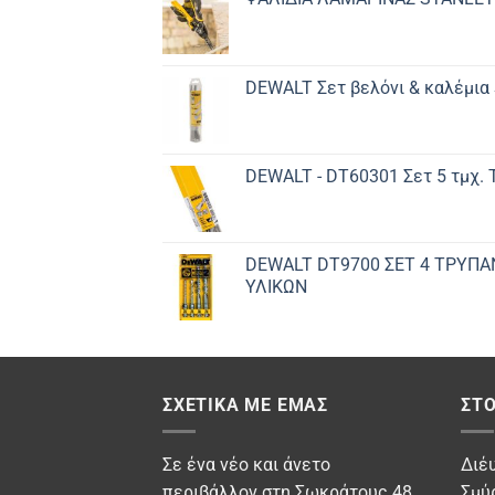
DEWALT Σετ βελόνι & καλέμια
DEWALT - DT60301 Σετ 5 τμχ.
DEWALT DT9700 ΣET 4 ΤΡΥΠΑ
ΥΛΙΚΩΝ
ΣΧΕΤΙΚΆ ΜΕ ΕΜΆΣ
ΣΤΟ
Σε ένα νέο και άνετο
Διέ
περιβάλλον στη Σωκράτους 48
Σμύ