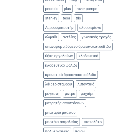
pedrollo
plus
rover pompe
stanley
tesa
tris
Αεροσυμπιεστής
αλυσοπρίονο
αλφάδι
αντλίες
γωνιακός τροχός
επαναφορτιζόμενο δραπανοκατσάβιδο
θήκη εργαλείων
κλαδευτικό
κλαδευτικό ψαλίδι
κρουστικό δραπανοκατσάβιδο
λέιζερ σταυρού
λιπαντικό
μέγκενη
μέτρα
μαχαίρι
μετρητής αποστάσεων
μπαταρία μπάνιου
μποτάκι ασφαλείας
πιστολέτο
πολυεργαλείο
πριόνι