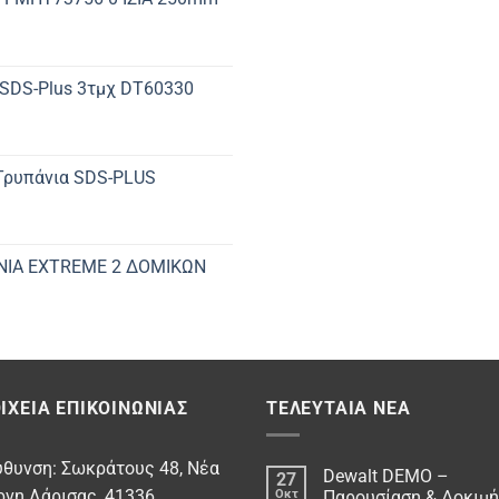
 SDS-Plus 3τμχ DT60330
 Τρυπάνια SDS-PLUS
ΝΙΑ EXTREME 2 ΔΟΜΙΚΩΝ
ΙΧΕΊΑ ΕΠΙΚΟΙΝΩΝΊΑΣ
ΤΕΛΕΥΤΑΊΑ ΝΈΑ
υθυνση: Σωκράτους 48, Νέα
Dewalt DEMO –
27
ρνη Λάρισας, 41336
Οκτ
Παρουσίαση & Δοκιμή