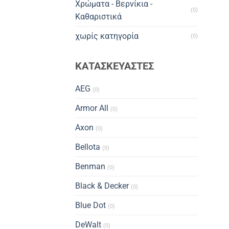
Χρώματα - Βερνίκια -
(0)
Καθαριστικά
χωρίς κατηγορία
(0)
ΚΑΤΑΣΚΕΥΑΣΤΕΣ
AEG
(0)
Armor All
(0)
Axon
(0)
Bellota
(0)
Benman
(0)
Black & Decker
(0)
Blue Dot
(0)
DeWalt
(0)