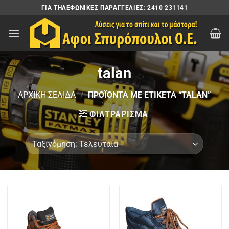
Μετάβαση
ΓΙΑ ΤΗΛΕΦΩΝΙΚΈΣ ΠΑΡΑΓΓΕΛΊΕΣ: 2410 231141
στο
περιεχόμενο
talan
ΑΡΧΙΚΉ ΣΕΛΊΔΑ
/
ΠΡΟΪΌΝΤΑ ΜΕ ΕΤΙΚΈΤΑ “TALAN”
ΦΙΛΤΡΆΡΙΣΜΑ